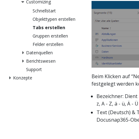
Customizing
Schnellstart
Objekttypen erstellen
Tabs erstellen
Gruppen erstellen
Felder erstellen
Datenquellen
Berichtswesen
Support
Beim Klicken auf “Ne
Konzepte
festgelegt werden 
Bezeichner: Dient a
z, A - Z, ä - ü, Ä 
Text (Deutsch) & T
Docusnap365-Oberf