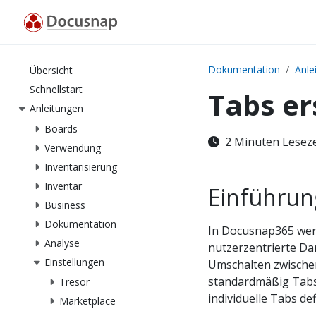
Dokumentation
Anle
Übersicht
Schnellstart
Tabs er
Anleitungen
Boards
2 Minuten Lesez
Verwendung
Inventarisierung
Inventar
Einführun
Business
Dokumentation
In Docusnap365 werd
Analyse
nutzerzentrierte Da
Einstellungen
Umschalten zwischen
standardmäßig Tabs 
Tresor
individuelle Tabs de
Marketplace